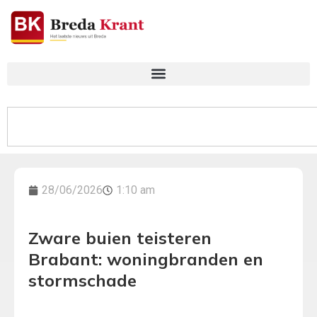
28/06/2026
1:10 am
Zware buien teisteren
Brabant: woningbranden en
stormschade