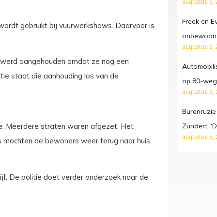
augustus 6, 
Freek en E
wordt gebruikt bij vuurwerkshows. Daarvoor is
onbewoond
augustus 6, 
Zij werd aangehouden omdat ze nog een
Automobilis
ie staat die aanhouding los van de
op 80-weg,
augustus 5, 
Burenruzie
Zundert: ‘D
tse. Meerdere straten waren afgezet. Het
augustus 5, 
nds mochten de bewoners weer terug naar huis
f. De politie doet verder onderzoek naar de