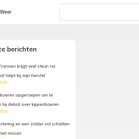
Weer
e berichten
ansien krijgt veel steun na
t helpt bij mijn herstel’
2026
 boeren opgeroepen om te
n bij debat over kippenboeren
2026
stering en een zolder vol schatten:
niet missen