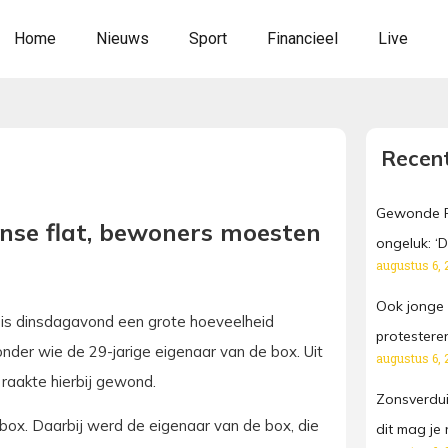
Home
Nieuws
Sport
Financieel
Live
Recent
Gewonde Fr
nse flat, bewoners moesten
ongeluk: ‘Da
augustus 6, 
Ook jonge
 is dinsdagavond een grote hoeveelheid
protestere
der wie de 29-jarige eigenaar van de box. Uit
augustus 6, 
 raakte hierbij gewond.
Zonsverdui
rbox. Daarbij werd de eigenaar van de box, die
dit mag je 