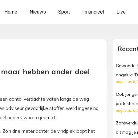
Home
Nieuws
Sport
Financieel
Live
Recent
Gewonde Fr
 maar hebben ander doel
ongeluk: ‘Da
augustus 6, 
Ook jonge
 een aantal verdachte vaten langs de weg
protestere
 adviseur gevaarlijke stoffen werd ingeseind
augustus 6, 
eel anders waren gebruikt.
Zonsverdui
Zo’n drie meter achter de vindplek loopt het
dit mag je 