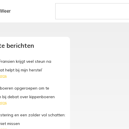
Weer
e berichten
ansien krijgt veel steun na
t helpt bij mijn herstel’
2026
 boeren opgeroepen om te
n bij debat over kippenboeren
2026
stering en een zolder vol schatten:
niet missen