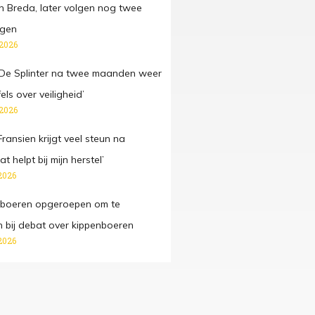
n Breda, later volgen nog twee
gen
 2026
e Splinter na twee maanden weer
fels over veiligheid’
 2026
ansien krijgt veel steun na
t helpt bij mijn herstel’
2026
 boeren opgeroepen om te
n bij debat over kippenboeren
2026