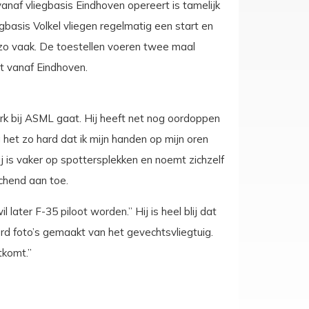
anaf vliegbasis Eindhoven opereert is tamelijk
gbasis Volkel vliegen regelmatig een start en
t zo vaak. De toestellen voeren twee maal
st vanaf Eindhoven.
rk bij ASML gaat. Hij heeft net nog oordoppen
 het zo hard dat ik mijn handen op mijn oren
j is vaker op spottersplekken en noemt zichzelf
achend aan toe.
 later F-35 piloot worden.” Hij is heel blij dat
erd foto’s gemaakt van het gevechtsvliegtuig.
tkomt.”