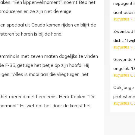
 maken. “Een kippenvelmoment”, noemt Bep het.
nepagent i
roduceren en ze zijn niet de enige.
aanhoudin
augustus 7,
en speciaal uit Gouda komen rijden en blijft de
Zwembad D
toren te horen is bij de hand.
dicht: ‘Twij
augustus 7,
Vlemminx is met zeven maten dagelijks te vinden
Gewonde Fr
de F-35, getuige het petje op zijn hoofd. Hij
ongeluk: ‘Da
gen. “Alles is mooi aan die vliegtuigen, het
augustus 6, 
Ook jonge
protestere
ijn het roerend met hem eens. Henk Koolen: “De
augustus 6, 
normaal.” Hij ziet dat het door de komst het