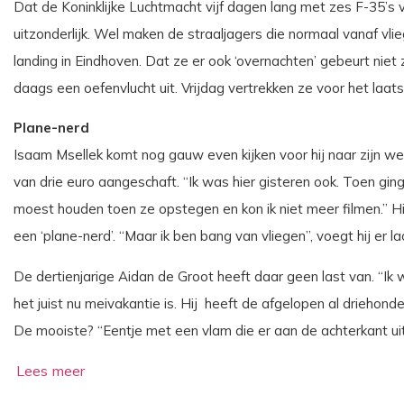
Dat de Koninklijke Luchtmacht vijf dagen lang met zes F-35’s v
uitzonderlijk. Wel maken de straaljagers die normaal vanaf vlie
landing in Eindhoven. Dat ze er ook ‘overnachten’ gebeurt nie
daags een oefenvlucht uit. Vrijdag vertrekken ze voor het laat
Plane-nerd
Isaam Msellek komt nog gauw even kijken voor hij naar zijn we
van drie euro aangeschaft. “Ik was hier gisteren ook. Toen ging
moest houden toen ze opstegen en kon ik niet meer filmen.” Hi
een ‘plane-nerd’. “Maar ik ben bang van vliegen”, voegt hij er l
De dertienjarige Aidan de Groot heeft daar geen last van. “Ik wil
het juist nu meivakantie is. Hij heeft de afgelopen al driehond
De mooiste? “Eentje met een vlam die er aan de achterkant ui