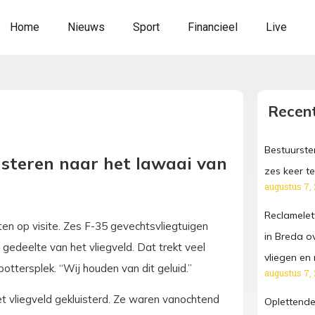
Home
Nieuws
Sport
Financieel
Live
Recent
Bestuurster
uisteren naar het lawaai van
zes keer te
augustus 7,
Reclamelet
en op visite. Zes F-35 gevechtsvliegtuigen
in Breda o
gedeelte van het vliegveld. Dat trekt veel
vliegen e
ottersplek. “Wij houden van dit geluid.”
augustus 7,
et vliegveld gekluisterd. Ze waren vanochtend
Oplettende