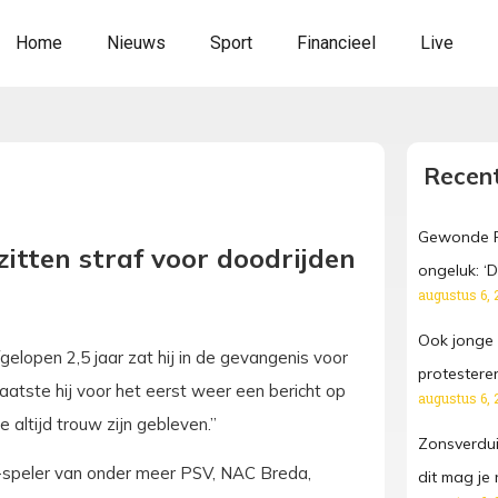
Home
Nieuws
Sport
Financieel
Live
Recent
Gewonde Fr
zitten straf voor doodrijden
ongeluk: ‘Da
augustus 6, 
Ook jonge
fgelopen 2,5 jaar zat hij in de gevangenis voor
protestere
atste hij voor het eerst weer een bericht op
augustus 6, 
altijd trouw zijn gebleven.”
Zonsverdui
oud-speler van onder meer PSV, NAC Breda,
dit mag je 