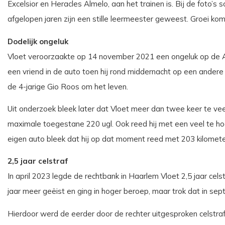
Excelsior en Heracles Almelo, aan het trainen is. Bij de foto’s 
afgelopen jaren zijn een stille leermeester geweest. Groei kom
Dodelijk ongeluk
Vloet veroorzaakte op 14 november 2021 een ongeluk op de A
een vriend in de auto toen hij rond middernacht op een ander
de 4-jarige Gio Roos om het leven.
Uit onderzoek bleek later dat Vloet meer dan twee keer te veel
maximale toegestane 220 ugl. Ook reed hij met een veel te hog
eigen auto bleek dat hij op dat moment reed met 203 kilometer
2,5 jaar celstraf
In april 2023 legde de rechtbank in Haarlem Vloet 2,5 jaar cel
jaar meer geëist en ging in hoger beroep, maar trok dat in se
Hierdoor werd de eerder door de rechter uitgesproken celstra