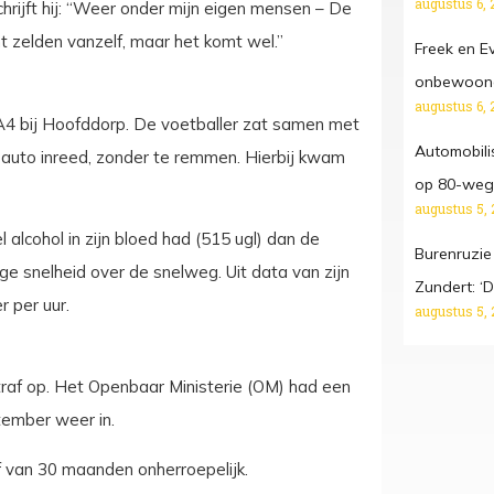
augustus 6, 
schrijft hij: “Weer onder mijn eigen mensen – De
t zelden vanzelf, maar het komt wel.”
Freek en E
onbewoond
augustus 6, 
4 bij Hoofddorp. De voetballer zat samen met
Automobilis
e auto inreed, zonder te remmen. Hierbij kwam
op 80-weg,
augustus 5, 
 alcohol in zijn bloed had (515 ugl) dan de
Burenruzie
e snelheid over de snelweg. Uit data van zijn
Zundert: ‘D
 per uur.
augustus 5, 
straf op. Het Openbaar Ministerie (OM) had een
ptember weer in.
f van 30 maanden onherroepelijk.