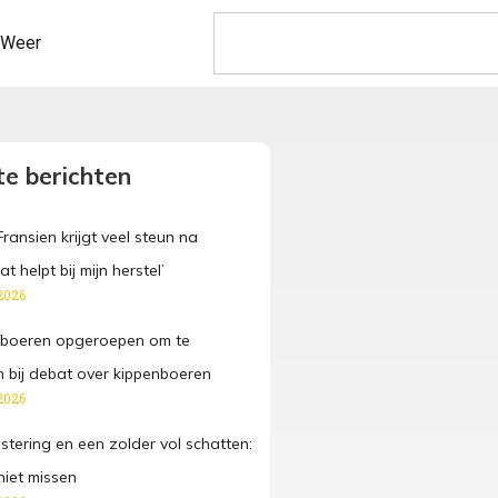
Weer
e berichten
ansien krijgt veel steun na
t helpt bij mijn herstel’
2026
 boeren opgeroepen om te
n bij debat over kippenboeren
2026
stering en een zolder vol schatten:
niet missen