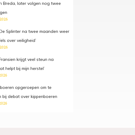
n Breda, later volgen nog twee
gen
 2026
e Splinter na twee maanden weer
fels over veiligheid’
 2026
ansien krijgt veel steun na
t helpt bij mijn herstel’
2026
 boeren opgeroepen om te
n bij debat over kippenboeren
2026