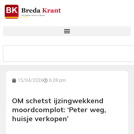
15/04/2026
6:28 pm
OM schetst ijzingwekkend
moordcomplot: ‘Peter weg,
huisje verkopen’