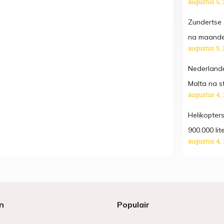
augustus 5, 
Zundertse s
na maande
augustus 5, 
Nederlande
Malta na s
augustus 4,
Helikopters
900.000 li
augustus 4,
n
Populair