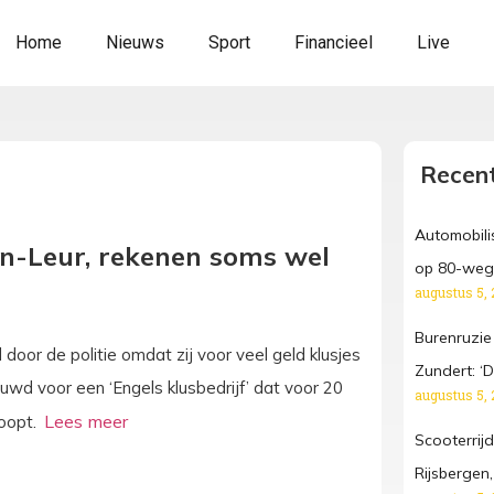
Home
Nieuws
Sport
Financieel
Live
Recent
Automobilis
en-Leur, rekenen soms wel
op 80-weg,
augustus 5, 
Burenruzie
oor de politie omdat zij voor veel geld klusjes
Zundert: ‘D
wd voor een ‘Engels klusbedrijf’ dat voor 20
augustus 5, 
loopt.
Scooterrij
Rijsbergen,