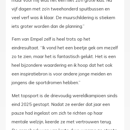
maar voor mij was het een niet zo’n grote klus. Na
vijf dagen met zo’n tweehonderd spuitbussen en
veel verf was ik klaar. De muurschildering is stiekem
iets groter worden dan de planning.”
Fem van Empel zelf is heel trots op het
eindresultaat. “Ik vond het een beetje gek om mezelf
zo te zien, maar het is fantastisch gelukt. Het is een
heel bijzondere waardering en ik hoop dat het ook
een inspiratiebron is voor andere jonge meiden en
jongens die sportdromen hebben.”
Met topsport is de drievoudig wereldkampioen sinds
eind 2025 gestopt. Nadat ze eerder dat jaar een
pauze had ingelast om zich te richten op haar
mentale welzijn, keerde ze met vertrouwen terug.