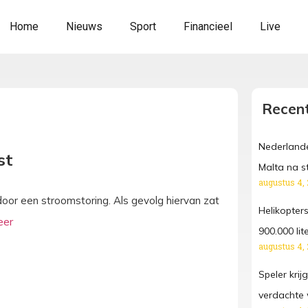
Home
Nieuws
Sport
Financieel
Live
Recent
Nederlande
st
Malta na s
augustus 4,
door een stroomstoring. Als gevolg hiervan zat
Helikopters
900.000 li
augustus 4,
Speler kri
verdachte 