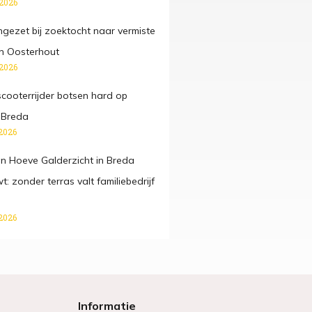
 2026
ngezet bij zoektocht naar vermiste
in Oosterhout
 2026
scooterrijder botsen hard op
n Breda
2026
an Hoeve Galder­zicht in Breda
 zonder terras valt familiebe­drijf
2026
Informatie