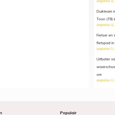
augustus 4,
Duikteam i
Toon (78) 
augustus 4,
Fietser en 
fietspad i
augustus 3, 
Uitbater v
waarschuwt:
om
augustus 3, 
n
Populair