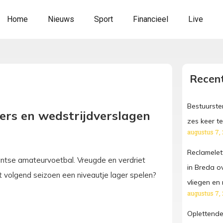
Home
Nieuws
Sport
Financieel
Live
Recent
Bestuurster
kers en wedstrijdverslagen
zes keer te
augustus 7,
Reclamelet
antse amateurvoetbal. Vreugde en verdriet
in Breda o
t volgend seizoen een niveautje lager spelen?
vliegen e
augustus 7,
Oplettende