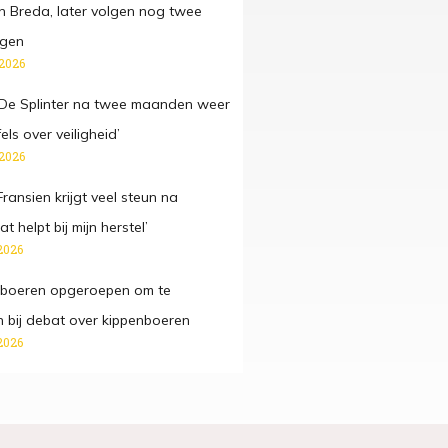
n Breda, later volgen nog twee
gen
 2026
e Splinter na twee maanden weer
fels over veiligheid’
 2026
ansien krijgt veel steun na
t helpt bij mijn herstel’
2026
 boeren opgeroepen om te
n bij debat over kippenboeren
2026