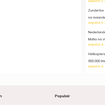
augustus 5, 
Zundertse s
na maande
augustus 5, 
Nederlande
Malta na s
augustus 4,
Helikopters
900.000 li
augustus 4,
n
Populair