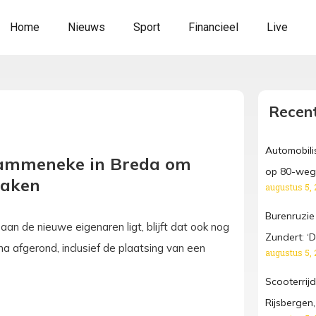
Home
Nieuws
Sport
Financieel
Live
Recent
Automobilis
Stammeneke in Breda om
op 80-weg,
maken
augustus 5, 
Burenruzie
aan de nieuwe eigenaren ligt, blijft dat ook nog
Zundert: ‘D
jna afgerond, inclusief de plaatsing van een
augustus 5, 
Scooterrij
Rijsbergen,